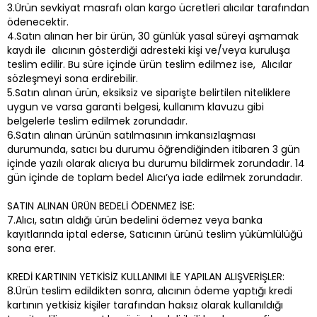
3.Ürün sevkiyat masrafı olan kargo ücretleri alıcılar tarafından
ödenecektir.
4.Satın alınan her bir ürün, 30 günlük yasal süreyi aşmamak
kaydı ile alıcının gösterdiği adresteki kişi ve/veya kuruluşa
teslim edilir. Bu süre içinde ürün teslim edilmez ise, Alıcılar
sözleşmeyi sona erdirebilir.
5.Satın alınan ürün, eksiksiz ve siparişte belirtilen niteliklere
uygun ve varsa garanti belgesi, kullanım klavuzu gibi
belgelerle teslim edilmek zorundadır.
6.Satın alınan ürünün satılmasının imkansızlaşması
durumunda, satıcı bu durumu öğrendiğinden itibaren 3 gün
içinde yazılı olarak alıcıya bu durumu bildirmek zorundadır. 14
gün içinde de toplam bedel Alıcı’ya iade edilmek zorundadır.
SATIN ALINAN ÜRÜN BEDELİ ÖDENMEZ İSE:
7.Alıcı, satın aldığı ürün bedelini ödemez veya banka
kayıtlarında iptal ederse, Satıcının ürünü teslim yükümlülüğü
sona erer.
KREDİ KARTININ YETKİSİZ KULLANIMI İLE YAPILAN ALIŞVERİŞLER:
8.Ürün teslim edildikten sonra, alıcının ödeme yaptığı kredi
kartının yetkisiz kişiler tarafından haksız olarak kullanıldığı