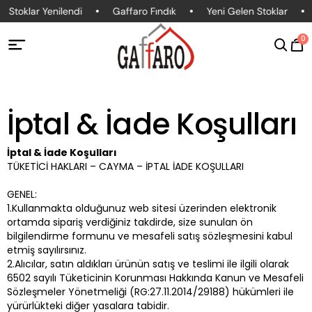
Stoklar Yenilendi
Gaffaro Fındık
Yeni Gelen Stoklar
3
0
İptal & İade Koşulları
İptal & İade Koşulları
TÜKETİCİ HAKLARI – CAYMA – İPTAL İADE KOŞULLARI
GENEL:
1.Kullanmakta olduğunuz web sitesi üzerinden elektronik
ortamda sipariş verdiğiniz takdirde, size sunulan ön
bilgilendirme formunu ve mesafeli satış sözleşmesini kabul
etmiş sayılırsınız.
2.Alıcılar, satın aldıkları ürünün satış ve teslimi ile ilgili olarak
6502 sayılı Tüketicinin Korunması Hakkında Kanun ve Mesafeli
Sözleşmeler Yönetmeliği (RG:27.11.2014/29188) hükümleri ile
yürürlükteki diğer yasalara tabidir.