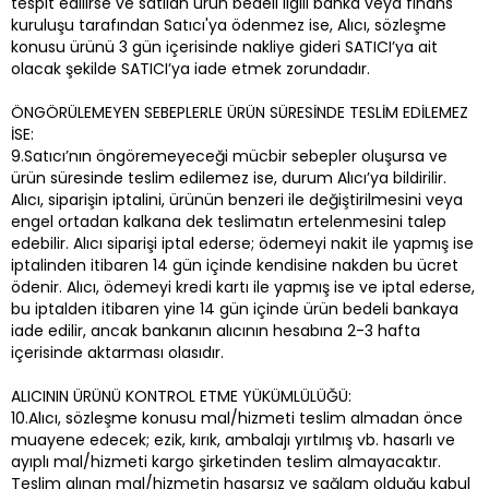
tespit edilirse ve satılan ürün bedeli ilgili banka veya finans
kuruluşu tarafından Satıcı'ya ödenmez ise, Alıcı, sözleşme
konusu ürünü 3 gün içerisinde nakliye gideri SATICI’ya ait
olacak şekilde SATICI’ya iade etmek zorundadır.
ÖNGÖRÜLEMEYEN SEBEPLERLE ÜRÜN SÜRESİNDE TESLİM EDİLEMEZ
İSE:
9.Satıcı’nın öngöremeyeceği mücbir sebepler oluşursa ve
ürün süresinde teslim edilemez ise, durum Alıcı’ya bildirilir.
Alıcı, siparişin iptalini, ürünün benzeri ile değiştirilmesini veya
engel ortadan kalkana dek teslimatın ertelenmesini talep
edebilir. Alıcı siparişi iptal ederse; ödemeyi nakit ile yapmış ise
iptalinden itibaren 14 gün içinde kendisine nakden bu ücret
ödenir. Alıcı, ödemeyi kredi kartı ile yapmış ise ve iptal ederse,
bu iptalden itibaren yine 14 gün içinde ürün bedeli bankaya
iade edilir, ancak bankanın alıcının hesabına 2-3 hafta
içerisinde aktarması olasıdır.
ALICININ ÜRÜNÜ KONTROL ETME YÜKÜMLÜLÜĞÜ:
10.Alıcı, sözleşme konusu mal/hizmeti teslim almadan önce
muayene edecek; ezik, kırık, ambalajı yırtılmış vb. hasarlı ve
ayıplı mal/hizmeti kargo şirketinden teslim almayacaktır.
Teslim alınan mal/hizmetin hasarsız ve sağlam olduğu kabul