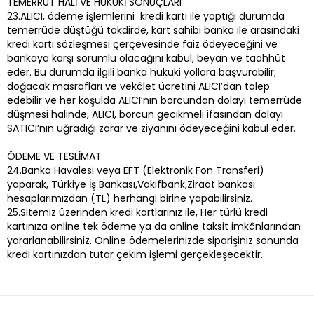
TEMERRÜT HALİ VE HUKUKİ SONUÇLARI
23.ALICI, ödeme işlemlerini kredi kartı ile yaptığı durumda
temerrüde düştüğü takdirde, kart sahibi banka ile arasındaki
kredi kartı sözleşmesi çerçevesinde faiz ödeyeceğini ve
bankaya karşı sorumlu olacağını kabul, beyan ve taahhüt
eder. Bu durumda ilgili banka hukuki yollara başvurabilir;
doğacak masrafları ve vekâlet ücretini ALICI’dan talep
edebilir ve her koşulda ALICI’nın borcundan dolayı temerrüde
düşmesi halinde, ALICI, borcun gecikmeli ifasından dolayı
SATICI’nın uğradığı zarar ve ziyanını ödeyeceğini kabul eder.
ÖDEME VE TESLİMAT
24.Banka Havalesi veya EFT (Elektronik Fon Transferi)
yaparak, Türkiye İş Bankası,Vakıfbank,Ziraat bankası
hesaplarımızdan (TL) herhangi birine yapabilirsiniz.
25.Sitemiz üzerinden kredi kartlarınız ile, Her türlü kredi
kartınıza online tek ödeme ya da online taksit imkânlarından
yararlanabilirsiniz. Online ödemelerinizde siparişiniz sonunda
kredi kartınızdan tutar çekim işlemi gerçekleşecektir.