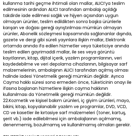
kullanma tarihi geçme ihtimali olan mallar, ALICI’ya teslim
edilmesinin ardından ALICI tarafından ambalajı açıldığı
takdirde iade edilmesi sağlık ve hijyen açısından uygun
olmayan ürünler, teslim edildikten sonra başka ürünlerle
karışan ve doğası gereği ayrıştırılması mümkün olmayan
ürünler, Abonelik sözleşmesi kapsamında sağlananlar dışında,
gazete ve dergi gibi süreli yayınlara ilişkin mallar, Elektronik
ortamda anında ifa edilen hizmetler veya tüketiciye anında
teslim edilen gayrimaddi mallar, ile ses veya görüntü
kayıtlarının, kitap, dijital içerik, yazılım programlarının, veri
kaydedebilme ve veri depolama cihazlarının, bilgisayar sarf
malzemelerinin, ambalajının ALICI tarafından açılmış olması
halinde iadesi Yönetmelik gereği mümkün değildir. Ayrıca
Cayma hakkı süresi sona ermeden önce, tüketicinin onayı ile
ifasına başlanan hizmetlere ilişkin cayma hakkının
kullanılması da Yönetmelik gereği mümkün değildir.
22.Kozmetik ve kişisel bakım ürünleri, iç giyim ürünleri, mayo,
bikini, kitap, kopyalanabilir yazılım ve programlar, DVD, VCD,
CD ve kasetler ile kırtasiye sarf malzemeleri (toner, kartuş,
şerit vb.) iade edilebilmesi için ambalajlarının açılmamış,
denenmemiş, bozulmamış ve kullanılmamış olmaları gerekir.