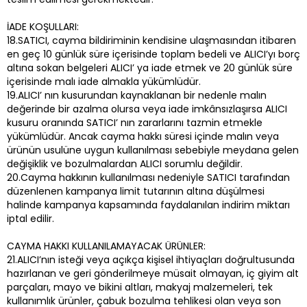
İADE KOŞULLARI:
18.SATICI, cayma bildiriminin kendisine ulaşmasından itibaren
en geç 10 günlük süre içerisinde toplam bedeli ve ALICI’yı borç
altına sokan belgeleri ALICI’ ya iade etmek ve 20 günlük süre
içerisinde malı iade almakla yükümlüdür.
19.ALICI’ nın kusurundan kaynaklanan bir nedenle malın
değerinde bir azalma olursa veya iade imkânsızlaşırsa ALICI
kusuru oranında SATICI’ nın zararlarını tazmin etmekle
yükümlüdür. Ancak cayma hakkı süresi içinde malın veya
ürünün usulüne uygun kullanılması sebebiyle meydana gelen
değişiklik ve bozulmalardan ALICI sorumlu değildir.
20.Cayma hakkının kullanılması nedeniyle SATICI tarafından
düzenlenen kampanya limit tutarının altına düşülmesi
halinde kampanya kapsamında faydalanılan indirim miktarı
iptal edilir.
CAYMA HAKKI KULLANILAMAYACAK ÜRÜNLER:
21.ALICI’nın isteği veya açıkça kişisel ihtiyaçları doğrultusunda
hazırlanan ve geri gönderilmeye müsait olmayan, iç giyim alt
parçaları, mayo ve bikini altları, makyaj malzemeleri, tek
kullanımlık ürünler, çabuk bozulma tehlikesi olan veya son