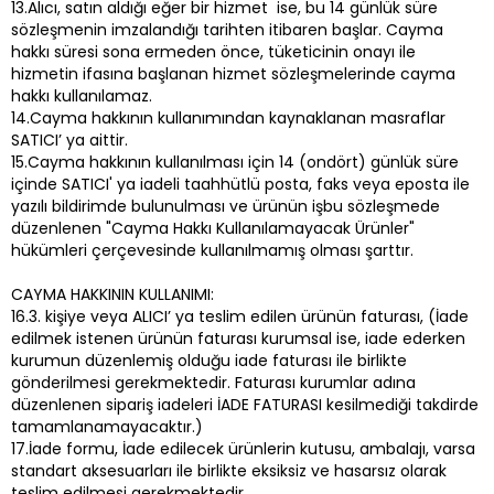
13.Alıcı, satın aldığı eğer bir hizmet ise, bu 14 günlük süre
sözleşmenin imzalandığı tarihten itibaren başlar. Cayma
hakkı süresi sona ermeden önce, tüketicinin onayı ile
hizmetin ifasına başlanan hizmet sözleşmelerinde cayma
hakkı kullanılamaz.
14.Cayma hakkının kullanımından kaynaklanan masraflar
SATICI’ ya aittir.
15.Cayma hakkının kullanılması için 14 (ondört) günlük süre
içinde SATICI' ya iadeli taahhütlü posta, faks veya eposta ile
yazılı bildirimde bulunulması ve ürünün işbu sözleşmede
düzenlenen "Cayma Hakkı Kullanılamayacak Ürünler"
hükümleri çerçevesinde kullanılmamış olması şarttır.
CAYMA HAKKININ KULLANIMI:
16.3. kişiye veya ALICI’ ya teslim edilen ürünün faturası, (İade
edilmek istenen ürünün faturası kurumsal ise, iade ederken
kurumun düzenlemiş olduğu iade faturası ile birlikte
gönderilmesi gerekmektedir. Faturası kurumlar adına
düzenlenen sipariş iadeleri İADE FATURASI kesilmediği takdirde
tamamlanamayacaktır.)
17.İade formu, İade edilecek ürünlerin kutusu, ambalajı, varsa
standart aksesuarları ile birlikte eksiksiz ve hasarsız olarak
teslim edilmesi gerekmektedir.