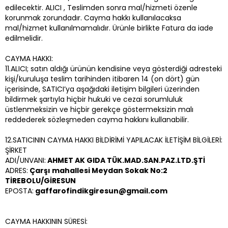
edilecektir. ALICI , Teslimden sonra mal/hizmeti özenle
korunmak zorundadır. Cayma hakkı kullanılacaksa
mal/hizmet kullanılmamalıdır. Ürünle birlikte Fatura da iade
edilmelidir.
CAYMA HAKKI:
11.ALICI; satın aldığı ürünün kendisine veya gösterdiği adresteki
kişi/kuruluşa teslim tarihinden itibaren 14 (on dört) gün
içerisinde, SATICI’ya aşağıdaki iletişim bilgileri üzerinden
bildirmek şartıyla hiçbir hukuki ve cezai sorumluluk
üstlenmeksizin ve hiçbir gerekçe göstermeksizin malı
reddederek sözleşmeden cayma hakkını kullanabilir.
12.SATICININ CAYMA HAKKI BİLDİRİMİ YAPILACAK İLETİŞİM BİLGİLERİ:
ŞİRKET
ADI/UNVANI:
AHMET AK GIDA TÜK.MAD.SAN.PAZ.LTD.ŞTİ
ADRES:
Çarşı mahallesi Meydan Sokak No:2
TİREBOLU/GİRESUN
EPOSTA:
gaffarofindikgiresun@gmail.com
CAYMA HAKKININ SÜRESİ: